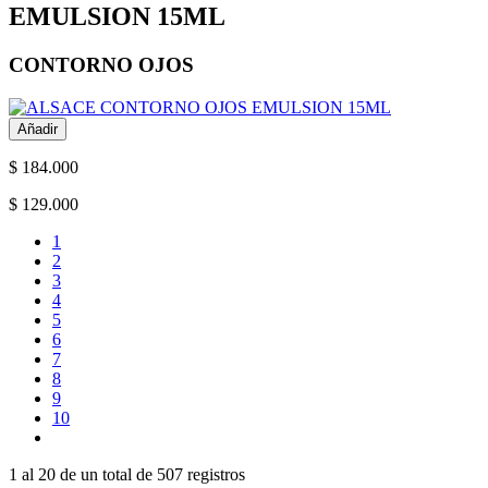
EMULSION 15ML
CONTORNO OJOS
Añadir
$ 184.000
$ 129.000
1
2
3
4
5
6
7
8
9
10
1 al 20 de un total de
507 registros